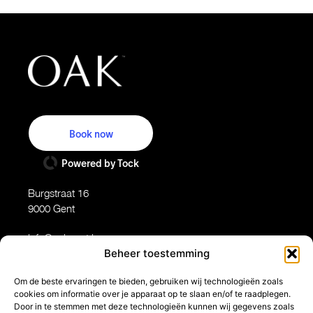
Book now
Powered by Tock
Burgstraat 16
9000 Gent
info@oakgent.be
09/353 90 50
Beheer toestemming
Di-Vr:12-13.30 / 19-22
Om de beste ervaringen te bieden, gebruiken wij technologieën zoals
cookies om informatie over je apparaat op te slaan en/of te raadplegen.
Za, Zo, Ma: gesloten
Door in te stemmen met deze technologieën kunnen wij gegevens zoals