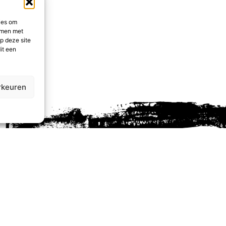
ies om
emmen met
p deze site
it een
rkeuren
traat 167/001
Mar-Ven:12-13.30 / 19-22