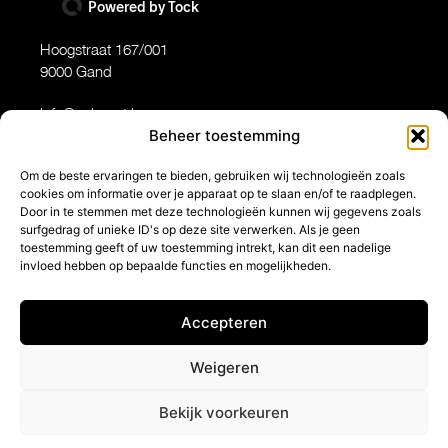
Powered by Tock
Hoogstraat 167/001
9000 Gand
info@oakgent.be
Beheer toestemming
09/353 90 50
Om de beste ervaringen te bieden, gebruiken wij technologieën zoals
Mar-Ven:12-13.30 / 19-22
cookies om informatie over je apparaat op te slaan en/of te raadplegen.
Sam, Dim, Lun: fermé
Door in te stemmen met deze technologieën kunnen wij gegevens zoals
surfgedrag of unieke ID's op deze site verwerken. Als je geen
Facebook
toestemming geeft of uw toestemming intrekt, kan dit een nadelige
Instagram
invloed hebben op bepaalde functies en mogelijkheden.
Nederlands
Accepteren
English
Français
Weigeren
politique de confidentialité
Bekijk voorkeuren
conditions d’utilisation